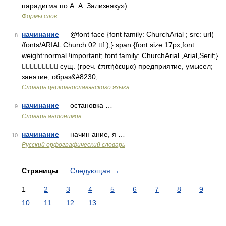
парадигма по А. А. Зализняку») …
Формы слов
начинание
— @font face {font family: ChurchArial ; src: url(
8
/fonts/ARIAL Church 02.ttf );} span {font size:17px;font
weight:normal !important; font family: ChurchArial ,Arial,Serif;}
 сущ. (греч. ἐπιτήδευμα) предприятие, умысел;
занятие; образ&#8230; …
Словарь церковнославянского языка
начинание
— остановка …
9
Словарь антонимов
начинание
— начин ание, я …
10
Русский орфографический словарь
Страницы
Следующая
→
1
2
3
4
5
6
7
8
9
10
11
12
13