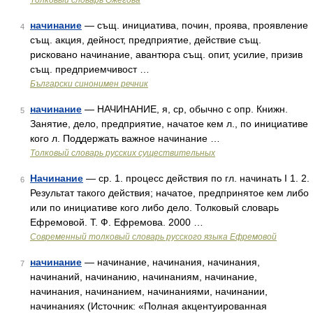
Толковый словарь Ожегова
начинание
— същ. инициатива, почин, проява, проявление
4
същ. акция, дейност, предприятие, действие същ.
рисковано начинание, авантюра същ. опит, усилие, призив
същ. предприемчивост …
Български синонимен речник
начинание
— НАЧИНАНИЕ, я, ср, обычно с опр. Книжн.
5
Занятие, дело, предприятие, начатое кем л., по инициативе
кого л. Поддержать важное начинание …
Толковый словарь русских существительных
Начинание
— ср. 1. процесс действия по гл. начинать I 1. 2.
6
Результат такого действия; начатое, предпринятое кем либо
или по инициативе кого либо дело. Толковый словарь
Ефремовой. Т. Ф. Ефремова. 2000 …
Современный толковый словарь русского языка Ефремовой
начинание
— начинание, начинания, начинания,
7
начинаний, начинанию, начинаниям, начинание,
начинания, начинанием, начинаниями, начинании,
начинаниях (Источник: «Полная акцентуированная